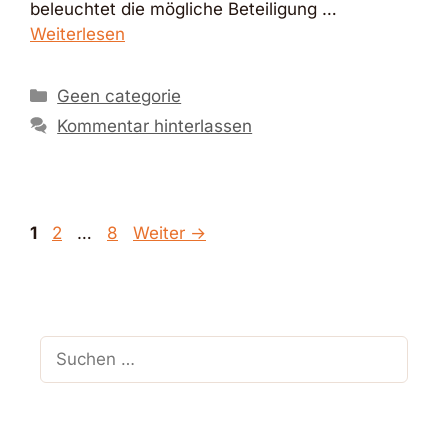
beleuchtet die mögliche Beteiligung …
Weiterlesen
Kategorien
Geen categorie
Kommentar hinterlassen
Seite
Seite
Seite
1
2
…
8
Weiter
→
Suchen
nach: