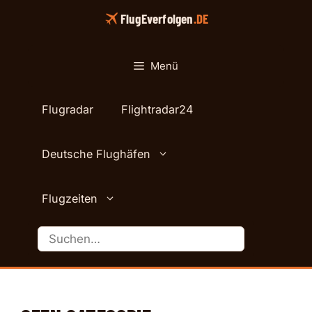
Zum
FlugEverfolgen
.DE
Inhalt
springen
Menü
Flugradar
Flightradar24
Deutsche Flughäfen
Flugzeiten