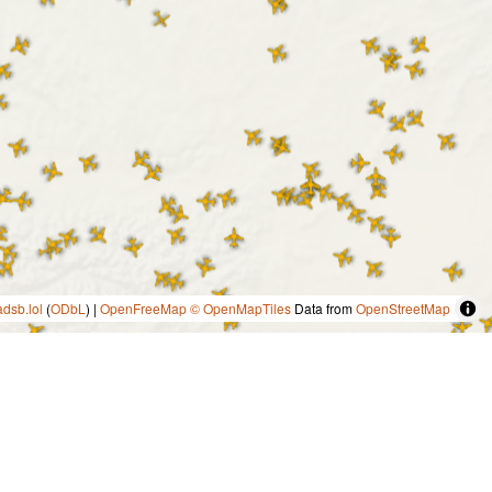
adsb.lol
(
ODbL
) |
OpenFreeMap
© OpenMapTiles
Data from
OpenStreetMap