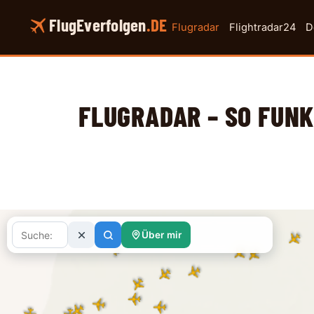
Zum
FlugEverfolgen
.DE
Inhalt
Flugradar
Flightradar24
D
springen
FLUGRADAR – SO FUNK
Über mir