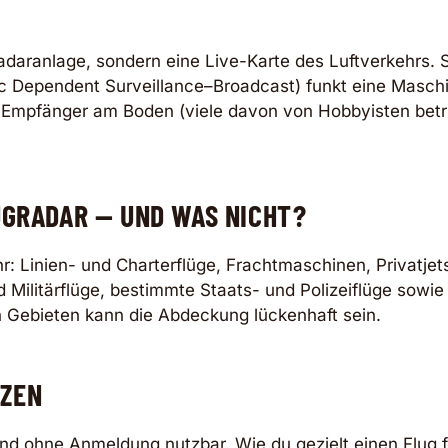
Radaranlage, sondern eine Live-Karte des Luftverkehrs. 
 Dependent Surveillance–Broadcast) funkt eine Maschi
Empfänger am Boden (viele davon von Hobbyisten betri
UGRADAR — UND WAS NICHT?
ehr: Linien- und Charterflüge, Frachtmaschinen, Privatje
nd Militärflüge, bestimmte Staats- und Polizeiflüge so
 Gebieten kann die Abdeckung lückenhaft sein.
TZEN
 und ohne Anmeldung nutzbar. Wie du gezielt einen Flug