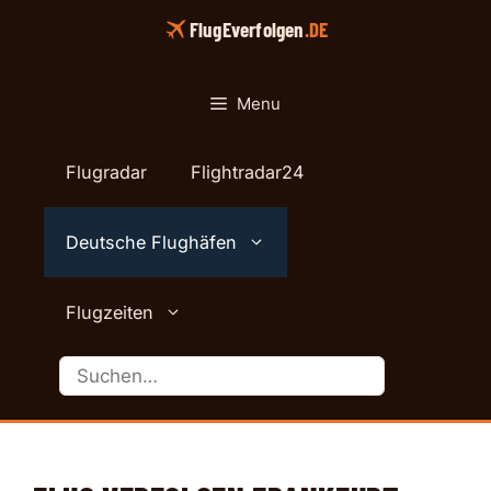
Skip
FlugEverfolgen
.DE
to
content
Menu
Flugradar
Flightradar24
Deutsche Flughäfen
Flugzeiten