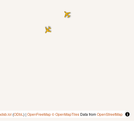
adsb.lol
(
ODbL
) |
OpenFreeMap
© OpenMapTiles
Data from
OpenStreetMap