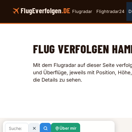
Skip
FlugEverfolgen
.DE
to
Flugradar
Flightradar24
D
content
FLUG VERFOLGEN HAM
Mit dem Flugradar auf dieser Seite verfo
und Überflüge, jeweils mit Position, Höhe,
die Details zu sehen.
Über mir