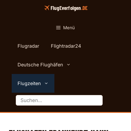
Zum
FlugEverfolgen
.DE
Inhalt
springen
Menü
Flugradar
Flightradar24
Deutsche Flughäfen
Flugzeiten