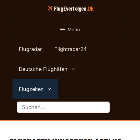
Zum
FlugEverfolgen
.DE
Inhalt
springen
Menü
Flugradar
Flightradar24
Deutsche Flughäfen
Flugzeiten