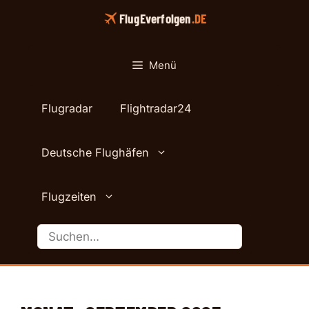
Zum
FlugEverfolgen
.DE
Inhalt
springen
Menü
Flugradar
Flightradar24
Deutsche Flughäfen
Flugzeiten