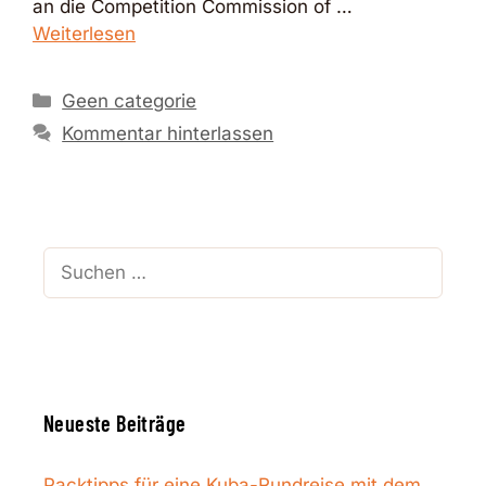
an die Competition Commission of …
Weiterlesen
Kategorien
Geen categorie
Kommentar hinterlassen
Suchen
nach:
Neueste Beiträge
Packtipps für eine Kuba-Rundreise mit dem